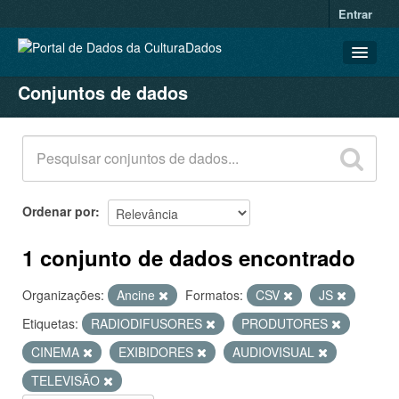
Entrar
Conjuntos de dados
CONJUNTOS DE DADOS
ORGANIZAÇÕES
GRUPOS
SOBRE
Ordenar por
1 conjunto de dados encontrado
Organizações:
Ancine
Formatos:
CSV
JS
Etiquetas:
RADIODIFUSORES
PRODUTORES
CINEMA
EXIBIDORES
AUDIOVISUAL
TELEVISÃO