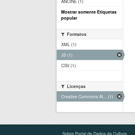
ANCINE (1)
Mostrar somente Etiquetas
popular
Formatos
XML (1)
JS (1)
CSV (1)
Licenças
Creative Commons At... (1)
Sobre Portal de Dados da Cultura