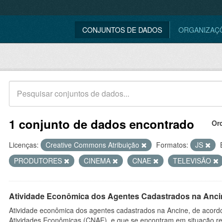
CONJUNTOS DE DADOS
ORGANIZAÇ
1 conjunto de dados encontrado
Or
Licenças:
Creative Commons Atribuição
Formatos:
JS
PRODUTORES
CINEMA
CNAE
TELEVISÃO
Atividade Econômica dos Agentes Cadastrados na Anci
Atividade econômica dos agentes cadastrados na Ancine, de acordo
Atividades Econômicas (CNAE), e que se encontram em situação re