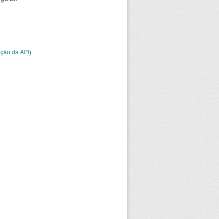
ção da API
).