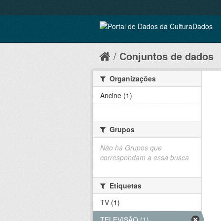
Conjuntos de dados
Organizações
Ancine (1)
Grupos
Não há Grupos que
correspondam a essa busca
Etiquetas
TV (1)
TELEVISÃO (1)