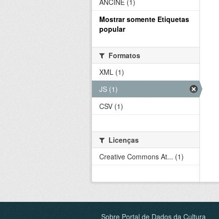
ANCINE (1)
Mostrar somente Etiquetas
popular
Formatos
XML (1)
JS (1)
CSV (1)
Licenças
Creative Commons At... (1)
Sobre Portal de Dados da Cultura