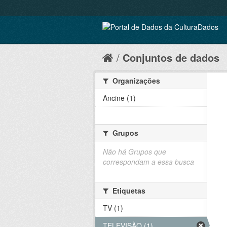
Conjuntos de dados
Organizações
Ancine (1)
Grupos
Não há Grupos que
correspondam a essa busca
Etiquetas
TV (1)
TELEVISÃO (1)