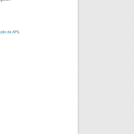
ção da API
).