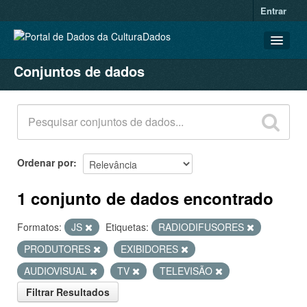
Entrar
Conjuntos de dados
CONJUNTOS DE DADOS
ORGANIZAÇÕES
GRUPOS
SOBRE
Ordenar por
1 conjunto de dados encontrado
Formatos:
JS
Etiquetas:
RADIODIFUSORES
PRODUTORES
EXIBIDORES
AUDIOVISUAL
TV
TELEVISÃO
Filtrar Resultados