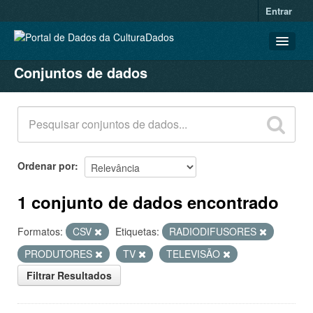
Entrar
Conjuntos de dados
CONJUNTOS DE DADOS
ORGANIZAÇÕES
GRUPOS
SOBRE
Ordenar por
1 conjunto de dados encontrado
Formatos:
CSV
Etiquetas:
RADIODIFUSORES
PRODUTORES
TV
TELEVISÃO
Filtrar Resultados