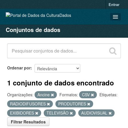
Entrar
Conjuntos de dados
CONJUNTOS DE DADOS
ORGANIZAÇÕES
GRUPOS
SOBRE
Ordenar por
1 conjunto de dados encontrado
Organizações:
Ancine
Formatos:
CSV
Etiquetas:
RADIODIFUSORES
PRODUTORES
EXIBIDORES
TELEVISÃO
AUDIOVISUAL
Filtrar Resultados