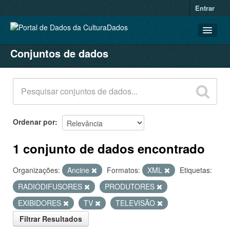
Entrar
Conjuntos de dados
CONJUNTOS DE DADOS
ORGANIZAÇÕES
GRUPOS
SOBRE
Ordenar por
1 conjunto de dados encontrado
Organizações:
Ancine
Formatos:
XML
Etiquetas:
RADIODIFUSORES
PRODUTORES
EXIBIDORES
TV
TELEVISÃO
Filtrar Resultados