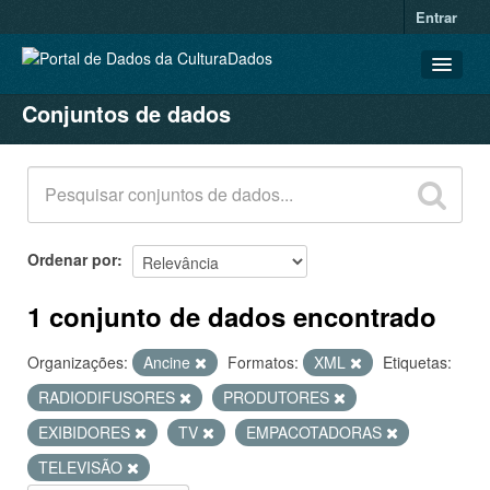
Entrar
Conjuntos de dados
CONJUNTOS DE DADOS
ORGANIZAÇÕES
GRUPOS
SOBRE
Ordenar por
1 conjunto de dados encontrado
Organizações:
Ancine
Formatos:
XML
Etiquetas:
RADIODIFUSORES
PRODUTORES
EXIBIDORES
TV
EMPACOTADORAS
TELEVISÃO