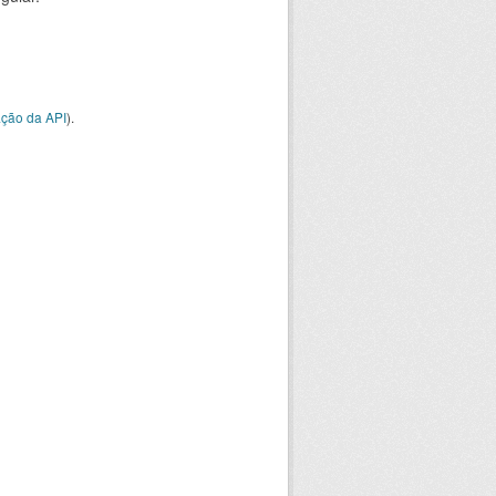
ção da API
).