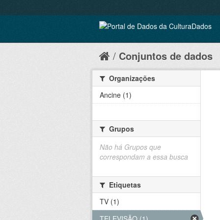
Conjuntos de dados
Organizações
Ancine (1)
Grupos
Não há Grupos que
correspondam a essa busca
Etiquetas
TV (1)
TELEVISÃO (1)