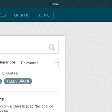
Entrar
ÕES
GRUPOS
SOBRE
denar por
Etiquetas:
TELEVISÃO
ne
 com a Classificação Nacional de
gular.