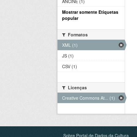
ANCINE (1)
Mostrar somente Etiquetas
popular
Formatos
XML (1)
JS (1)
CSV (1)
Licenças
Creative Commons At... (1)
Sobre Portal de Dados da Cultura