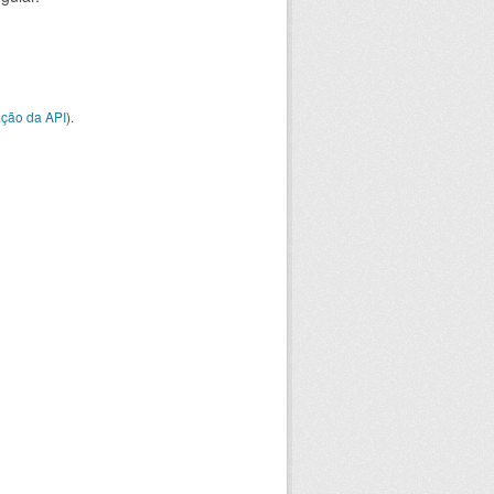
ção da API
).