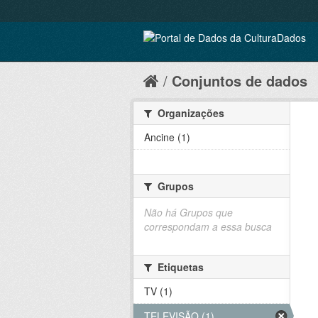
Conjuntos de dados
Organizações
Ancine (1)
Grupos
Não há Grupos que
correspondam a essa busca
Etiquetas
TV (1)
TELEVISÃO (1)