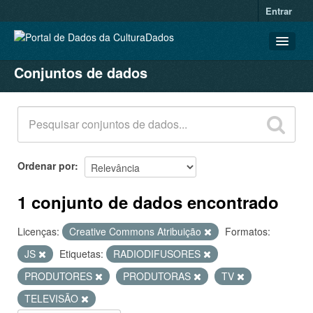
Entrar
Conjuntos de dados
CONJUNTOS DE DADOS
ORGANIZAÇÕES
GRUPOS
SOBRE
Ordenar por
1 conjunto de dados encontrado
Licenças:
Creative Commons Atribuição
Formatos:
JS
Etiquetas:
RADIODIFUSORES
PRODUTORES
PRODUTORAS
TV
TELEVISÃO