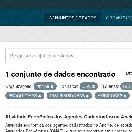
CONJUNTOS DE DADOS
ORGANIZAÇ
1 conjunto de dados encontrado
Or
Organizações:
Ancine
Formatos:
CSV
Etiquetas:
RAD
PRODUTORAS
DISTRIBUIDORAS
EXIBIDORES
Atividade Econômica dos Agentes Cadastrados na Anci
Atividade econômica dos agentes cadastrados na Ancine, de acordo
Atividades Econômicas (CNAE), e que se encontram em situação re