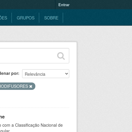
Entrar
ÕES
GRUPOS
SOBRE
denar por
IODIFUSORES
ne
 com a Classificação Nacional de
gular.