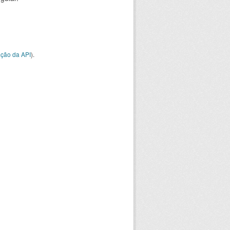
ção da API
).