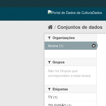
Conjuntos de dados
Organizações
Ancine (1)
Grupos
Não há Grupos que
correspondam a essa busca
Etiquetas
TV (1)
TELEVISÃO (1)