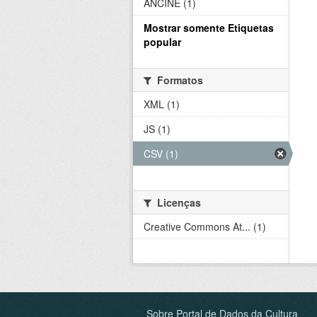
ANCINE (1)
Mostrar somente Etiquetas
popular
Formatos
XML (1)
JS (1)
CSV (1)
Licenças
Creative Commons At... (1)
Sobre Portal de Dados da Cultura