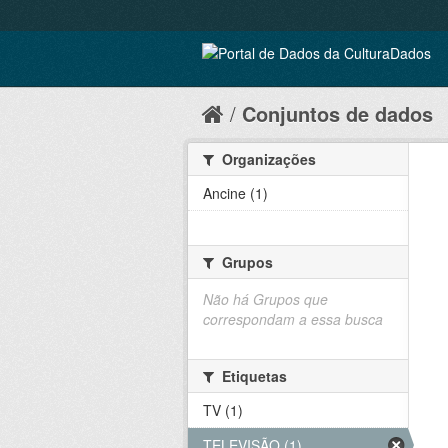
Conjuntos de dados
Organizações
Ancine (1)
Grupos
Não há Grupos que
correspondam a essa busca
Etiquetas
TV (1)
TELEVISÃO (1)