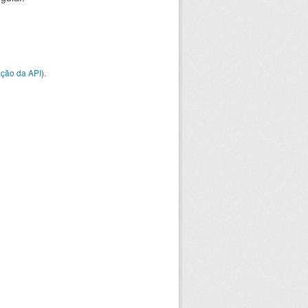
ção da API
).