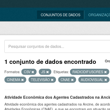
CONJUNTOS DE DADOS
ORGANIZAÇ
1 conjunto de dados encontrado
Or
Formatos:
CSV
JS
Etiquetas:
RADIODIFUSORES
CINEMA
TELEVISÃO
CNAE
AUDIOVISUAL
Atividade Econômica dos Agentes Cadastrados na Anci
Atividade econômica dos agentes cadastrados na Ancine, de acordo
Atividades Econômicas (CNAE), e que se encontram em situação re