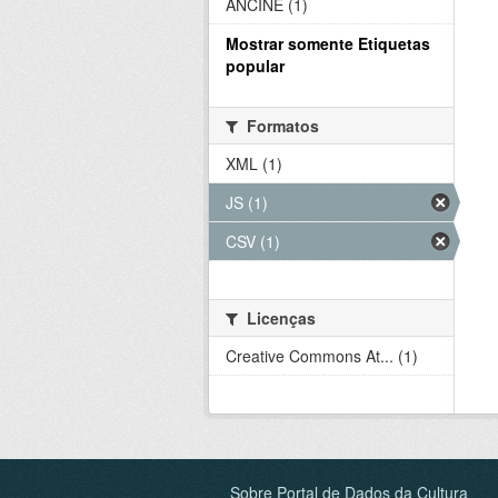
ANCINE (1)
Mostrar somente Etiquetas
popular
Formatos
XML (1)
JS (1)
CSV (1)
Licenças
Creative Commons At... (1)
Sobre Portal de Dados da Cultura