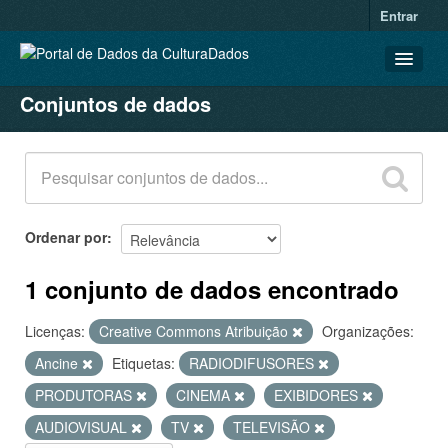
Entrar
Conjuntos de dados
CONJUNTOS DE DADOS
ORGANIZAÇÕES
GRUPOS
SOBRE
Ordenar por
1 conjunto de dados encontrado
Licenças:
Creative Commons Atribuição
Organizações:
Ancine
Etiquetas:
RADIODIFUSORES
PRODUTORAS
CINEMA
EXIBIDORES
AUDIOVISUAL
TV
TELEVISÃO