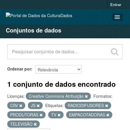
Entrar
Conjuntos de dados
CONJUNTOS DE DADOS
ORGANIZAÇÕES
GRUPOS
SOBRE
Ordenar por
1 conjunto de dados encontrado
Licenças:
Creative Commons Atribuição
Formatos:
CSV
JS
Etiquetas:
RADIODIFUSORES
PRODUTORAS
TV
EMPACOTADORAS
TELEVISÃO