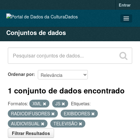
Entrar
Conjuntos de dados
CONJUNTOS DE DADOS
ORGANIZAÇÕES
GRUPOS
SOBRE
Ordenar por
1 conjunto de dados encontrado
Formatos:
XML
JS
Etiquetas:
RADIODIFUSORES
EXIBIDORES
AUDIOVISUAL
TELEVISÃO
Filtrar Resultados