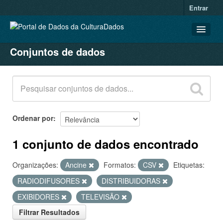
Entrar
Conjuntos de dados
CONJUNTOS DE DADOS
ORGANIZAÇÕES
GRUPOS
SOBRE
Ordenar por
1 conjunto de dados encontrado
Organizações:
Ancine
Formatos:
CSV
Etiquetas:
RADIODIFUSORES
DISTRIBUIDORAS
EXIBIDORES
TELEVISÃO
Filtrar Resultados