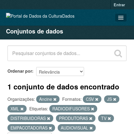
Entrar
Conjuntos de dados
CONJUNTOS DE DADOS
ORGANIZAÇÕES
GRUPOS
SOBRE
Ordenar por
1 conjunto de dados encontrado
Organizações:
Ancine
Formatos:
CSV
JS
XML
Etiquetas:
RADIODIFUSORES
DISTRIBUIDORAS
PRODUTORAS
TV
EMPACOTADORAS
AUDIOVISUAL