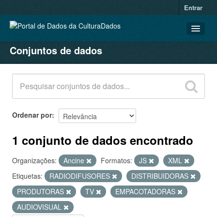
Entrar
Conjuntos de dados
CONJUNTOS DE DADOS
ORGANIZAÇÕES
GRUPOS
SOBRE
Ordenar por
1 conjunto de dados encontrado
Organizações:
Ancine
Formatos:
JS
XML
Etiquetas:
RADIODIFUSORES
DISTRIBUIDORAS
PRODUTORAS
TV
EMPACOTADORAS
AUDIOVISUAL