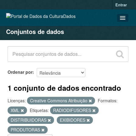
Entrar
Conjuntos de dados
CONJUNTOS DE DADOS
ORGANIZAÇÕES
GRUPOS
SOBRE
Ordenar por
1 conjunto de dados encontrado
Licenças:
Creative Commons Atribuição
Formatos:
XML
Etiquetas:
RADIODIFUSORES
DISTRIBUIDORAS
EXIBIDORES
PRODUTORAS