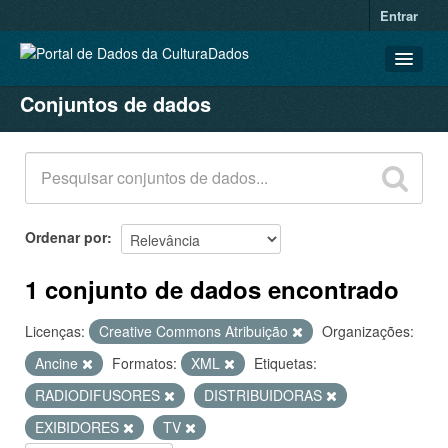
Entrar
Conjuntos de dados
CONJUNTOS DE DADOS
ORGANIZAÇÕES
GRUPOS
SOBRE
Ordenar por
1 conjunto de dados encontrado
Licenças:
Creative Commons Atribuição
Organizações:
Ancine
Formatos:
XML
Etiquetas:
RADIODIFUSORES
DISTRIBUIDORAS
EXIBIDORES
TV