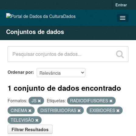
Entrar
Conjuntos de dados
CONJUNTOS DE DADOS
ORGANIZAÇÕES
GRUPOS
SOBRE
Ordenar por
1 conjunto de dados encontrado
Formatos:
JS
Etiquetas:
RADIODIFUSORES
CINEMA
DISTRIBUIDORAS
EXIBIDORES
TELEVISÃO
Filtrar Resultados