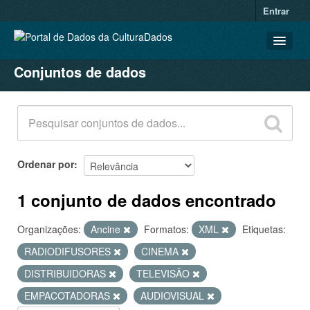
Entrar
Conjuntos de dados
CONJUNTOS DE DADOS
ORGANIZAÇÕES
GRUPOS
SOBRE
Ordenar por
1 conjunto de dados encontrado
Organizações:
Ancine
Formatos:
XML
Etiquetas:
RADIODIFUSORES
CINEMA
DISTRIBUIDORAS
TELEVISÃO
EMPACOTADORAS
AUDIOVISUAL