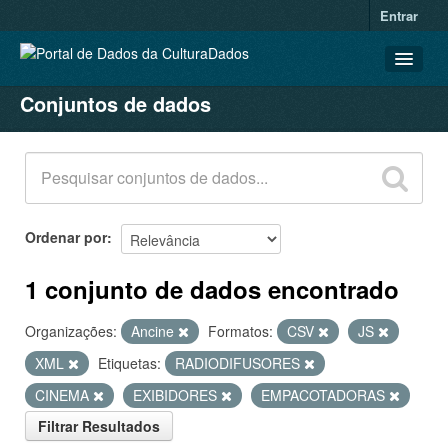
Entrar
Conjuntos de dados
CONJUNTOS DE DADOS
ORGANIZAÇÕES
GRUPOS
SOBRE
Ordenar por
1 conjunto de dados encontrado
Organizações:
Ancine
Formatos:
CSV
JS
XML
Etiquetas:
RADIODIFUSORES
CINEMA
EXIBIDORES
EMPACOTADORAS
Filtrar Resultados