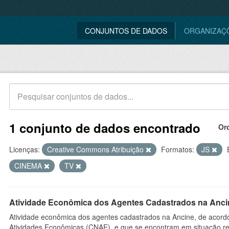
CONJUNTOS DE DADOS
ORGANIZAÇ
1 conjunto de dados encontrado
Or
Licenças:
Creative Commons Atribuição
Formatos:
JS
CINEMA
TV
Atividade Econômica dos Agentes Cadastrados na Anci
Atividade econômica dos agentes cadastrados na Ancine, de acordo
Atividades Econômicas (CNAE), e que se encontram em situação re