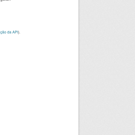
ção da API
).