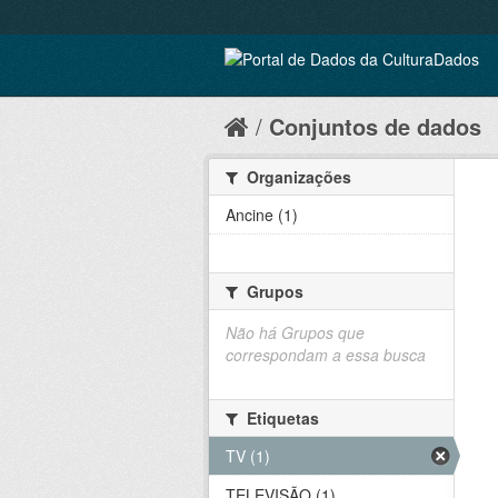
Conjuntos de dados
Organizações
Ancine (1)
Grupos
Não há Grupos que
correspondam a essa busca
Etiquetas
TV (1)
TELEVISÃO (1)