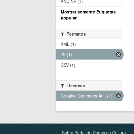
ANCINE (1)
Mostrar somente Etiquetas
popular
Formatos
XML (1)
JS (1)
CSV (1)
Licenças
Creative Commons At... (1)
Sobre Portal de Dados da Cultura