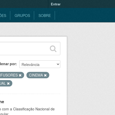
Entrar
ÕES
GRUPOS
SOBRE
denar por
IFUSORES
CINEMA
SUAL
ne
 com a Classificação Nacional de
gular.