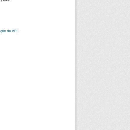
ção da API
).