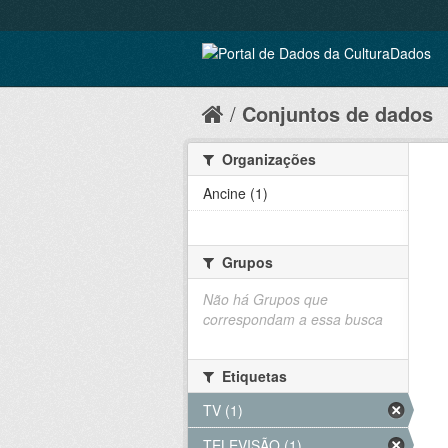
Conjuntos de dados
Organizações
Ancine (1)
Grupos
Não há Grupos que
correspondam a essa busca
Etiquetas
TV (1)
TELEVISÃO (1)