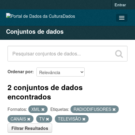
Entrar
Conjuntos de dados
CONJUNTOS DE DADOS
ORGANIZAÇÕES
GRUPOS
SOBRE
Ordenar por
2 conjuntos de dados
encontrados
Formatos:
XML
Etiquetas:
RADIODIFUSORES
CANAIS
TV
TELEVISÃO
Filtrar Resultados