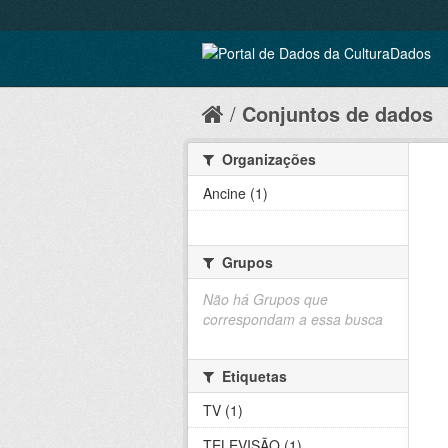
Conjuntos de dados
Organizações
Ancine (1)
Grupos
Não há Grupos que
correspondam a essa busca
Etiquetas
TV (1)
TELEVISÃO (1)