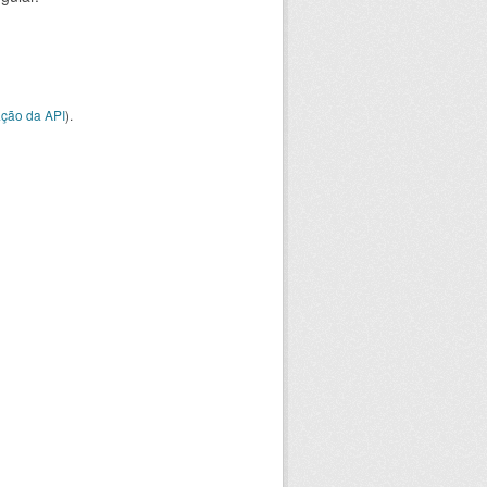
ção da API
).