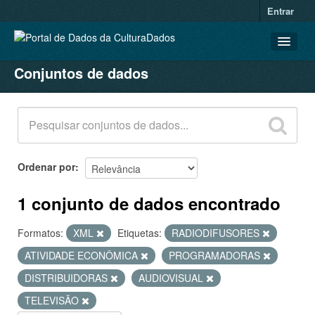
Entrar
Conjuntos de dados
CONJUNTOS DE DADOS
ORGANIZAÇÕES
GRUPOS
SOBRE
Ordenar por
1 conjunto de dados encontrado
Formatos:
XML
Etiquetas:
RADIODIFUSORES
ATIVIDADE ECONÔMICA
PROGRAMADORAS
DISTRIBUIDORAS
AUDIOVISUAL
TELEVISÃO