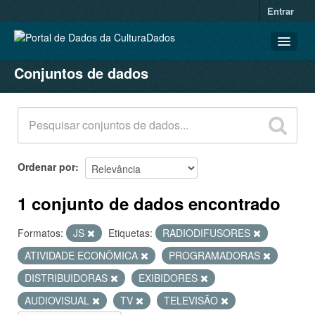
Entrar
Conjuntos de dados
CONJUNTOS DE DADOS
ORGANIZAÇÕES
GRUPOS
SOBRE
Ordenar por
1 conjunto de dados encontrado
Formatos:
JS
Etiquetas:
RADIODIFUSORES
ATIVIDADE ECONÔMICA
PROGRAMADORAS
DISTRIBUIDORAS
EXIBIDORES
AUDIOVISUAL
TV
TELEVISÃO