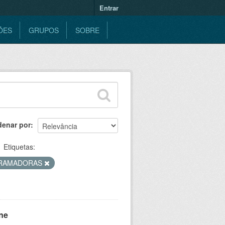
Entrar
ÕES
GRUPOS
SOBRE
denar por
Etiquetas:
RAMADORAS
ne