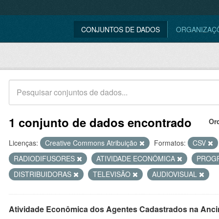
CONJUNTOS DE DADOS
ORGANIZAÇ
1 conjunto de dados encontrado
Or
Licenças:
Creative Commons Atribuição
Formatos:
CSV
RADIODIFUSORES
ATIVIDADE ECONÔMICA
PROG
DISTRIBUIDORAS
TELEVISÃO
AUDIOVISUAL
Atividade Econômica dos Agentes Cadastrados na Anci