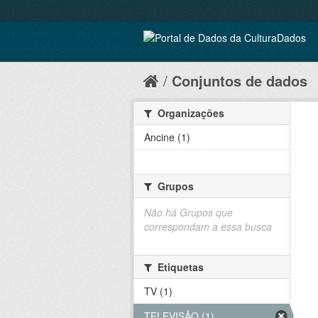
Conjuntos de dados
Organizações
Ancine (1)
Grupos
Não há Grupos que
correspondam a essa busca
Etiquetas
TV (1)
TELEVISÃO (1)