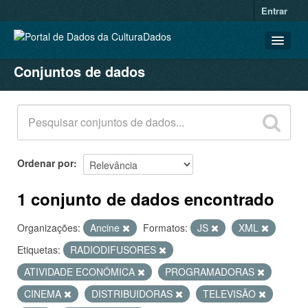
Entrar
Conjuntos de dados
CONJUNTOS DE DADOS
ORGANIZAÇÕES
GRUPOS
SOBRE
Ordenar por
1 conjunto de dados encontrado
Organizações:
Ancine
Formatos:
JS
XML
Etiquetas:
RADIODIFUSORES
ATIVIDADE ECONÔMICA
PROGRAMADORAS
CINEMA
DISTRIBUIDORAS
TELEVISÃO