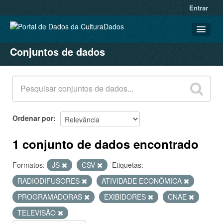
Entrar
Conjuntos de dados
CONJUNTOS DE DADOS
ORGANIZAÇÕES
GRUPOS
SOBRE
Ordenar por
1 conjunto de dados encontrado
Formatos:
JS
CSV
Etiquetas:
RADIODIFUSORES
ATIVIDADE ECONÔMICA
PROGRAMADORAS
EXIBIDORES
CNAE
TELEVISÃO