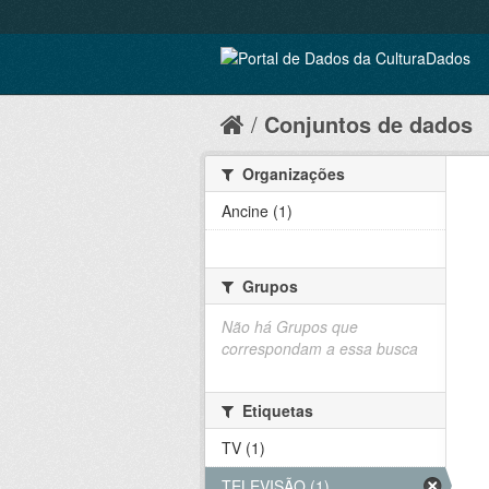
Conjuntos de dados
Organizações
Ancine (1)
Grupos
Não há Grupos que
correspondam a essa busca
Etiquetas
TV (1)
TELEVISÃO (1)