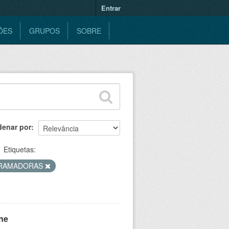
Entrar
ÕES
GRUPOS
SOBRE
denar por
Etiquetas:
RAMADORAS
ne