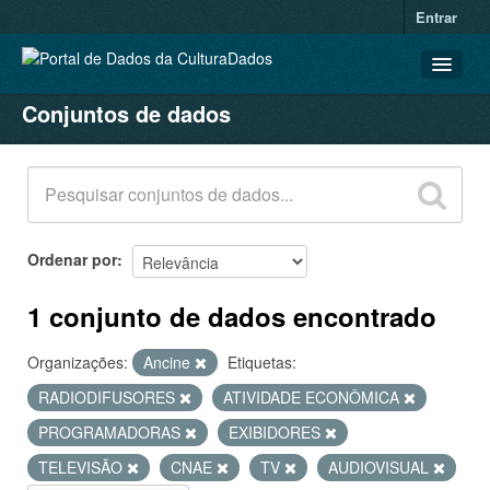
Entrar
Conjuntos de dados
CONJUNTOS DE DADOS
ORGANIZAÇÕES
GRUPOS
SOBRE
Ordenar por
1 conjunto de dados encontrado
Organizações:
Ancine
Etiquetas:
RADIODIFUSORES
ATIVIDADE ECONÔMICA
PROGRAMADORAS
EXIBIDORES
TELEVISÃO
CNAE
TV
AUDIOVISUAL