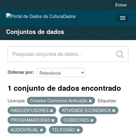
Entrar
Conjuntos de dados
CONJUNTOS DE DADOS
ORGANIZAÇÕES
GRUPOS
SOBRE
Ordenar por
1 conjunto de dados encontrado
Licenças:
Creative Commons Atribuição
Etiquetas:
RADIODIFUSORES
ATIVIDADE ECONÔMICA
PROGRAMADORAS
EXIBIDORES
AUDIOVISUAL
TELEVISÃO