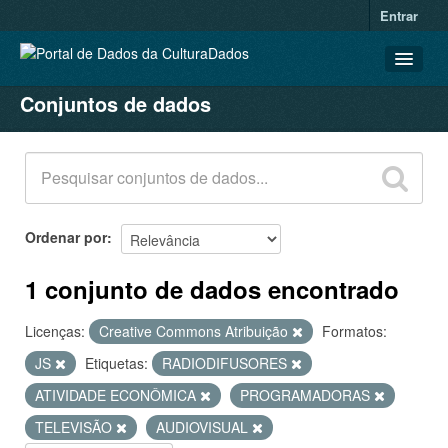
Entrar
Conjuntos de dados
CONJUNTOS DE DADOS
ORGANIZAÇÕES
GRUPOS
SOBRE
Ordenar por
1 conjunto de dados encontrado
Licenças:
Creative Commons Atribuição
Formatos:
JS
Etiquetas:
RADIODIFUSORES
ATIVIDADE ECONÔMICA
PROGRAMADORAS
TELEVISÃO
AUDIOVISUAL