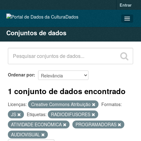
Entrar
Conjuntos de dados
CONJUNTOS DE DADOS
ORGANIZAÇÕES
GRUPOS
SOBRE
Ordenar por
1 conjunto de dados encontrado
Licenças:
Creative Commons Atribuição
Formatos:
JS
Etiquetas:
RADIODIFUSORES
ATIVIDADE ECONÔMICA
PROGRAMADORAS
AUDIOVISUAL