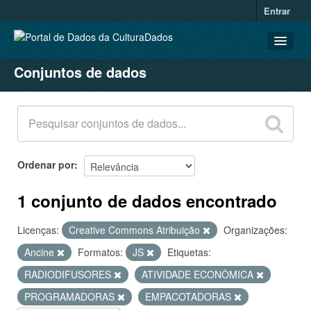
Entrar
Conjuntos de dados
CONJUNTOS DE DADOS
ORGANIZAÇÕES
GRUPOS
SOBRE
Ordenar por
1 conjunto de dados encontrado
Licenças:
Creative Commons Atribuição
Organizações:
Ancine
Formatos:
JS
Etiquetas:
RADIODIFUSORES
ATIVIDADE ECONÔMICA
PROGRAMADORAS
EMPACOTADORAS