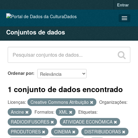
Entrar
Conjuntos de dados
CONJUNTOS DE DADOS
ORGANIZAÇÕES
GRUPOS
SOBRE
Ordenar por
1 conjunto de dados encontrado
Licenças:
Creative Commons Atribuição
Organizações:
Ancine
Formatos:
XML
Etiquetas:
RADIODIFUSORES
ATIVIDADE ECONÔMICA
PRODUTORES
CINEMA
DISTRIBUIDORAS