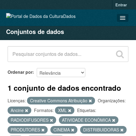
Entrar
Conjuntos de dados
CONJUNTOS DE DADOS
ORGANIZAÇÕES
GRUPOS
SOBRE
Ordenar por
1 conjunto de dados encontrado
Licenças:
Creative Commons Atribuição
Organizações:
Ancine
Formatos:
XML
Etiquetas:
RADIODIFUSORES
ATIVIDADE ECONÔMICA
PRODUTORES
CINEMA
DISTRIBUIDORAS