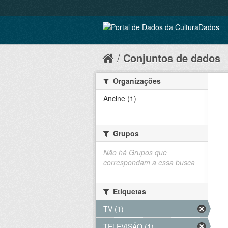
Conjuntos de dados
Organizações
Ancine (1)
Grupos
Não há Grupos que
correspondam a essa busca
Etiquetas
TV (1)
TELEVISÃO (1)