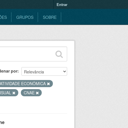
Entrar
ÕES
GRUPOS
SOBRE
denar por
ATIVIDADE ECONÔMICA
ISUAL
CNAE
ne