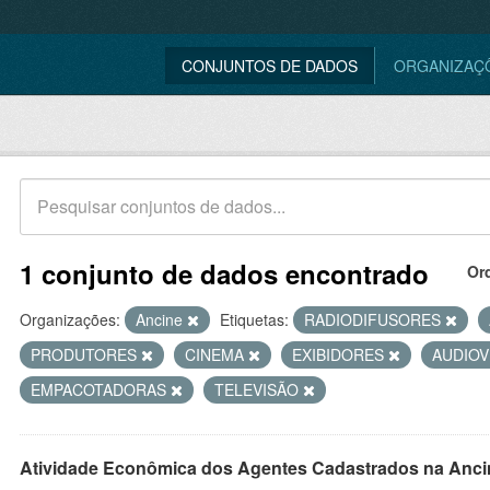
CONJUNTOS DE DADOS
ORGANIZAÇ
1 conjunto de dados encontrado
Or
Organizações:
Ancine
Etiquetas:
RADIODIFUSORES
PRODUTORES
CINEMA
EXIBIDORES
AUDIOV
EMPACOTADORAS
TELEVISÃO
Atividade Econômica dos Agentes Cadastrados na Anci