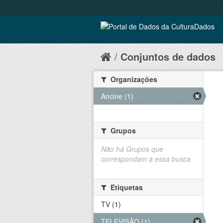
Conjuntos de dados
Organizações
Ancine (1)
Grupos
Não há Grupos que
correspondam a essa busca
Etiquetas
TV (1)
TELEVISÃO (1)