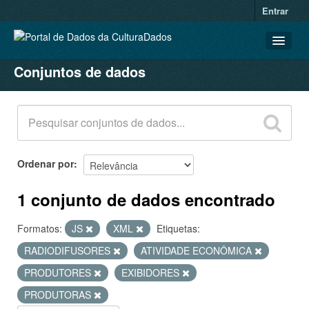
Entrar
Conjuntos de dados
CONJUNTOS DE DADOS
ORGANIZAÇÕES
GRUPOS
SOBRE
Ordenar por
1 conjunto de dados encontrado
Formatos:
JS
XML
Etiquetas:
RADIODIFUSORES
ATIVIDADE ECONÔMICA
PRODUTORES
EXIBIDORES
PRODUTORAS