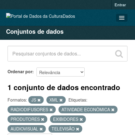
Entrar
Conjuntos de dados
CONJUNTOS DE DADOS
ORGANIZAÇÕES
GRUPOS
SOBRE
Ordenar por
1 conjunto de dados encontrado
Formatos:
JS
XML
Etiquetas:
RADIODIFUSORES
ATIVIDADE ECONÔMICA
PRODUTORES
EXIBIDORES
AUDIOVISUAL
TELEVISÃO