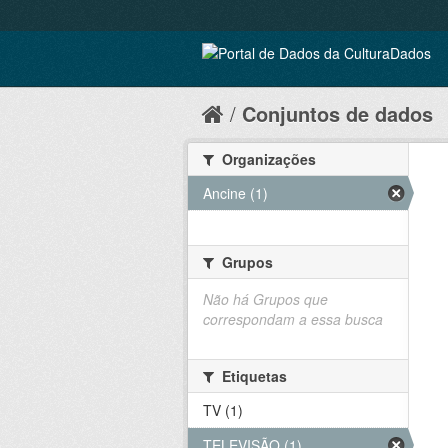
Conjuntos de dados
Organizações
Ancine (1)
Grupos
Não há Grupos que
correspondam a essa busca
Etiquetas
TV (1)
TELEVISÃO (1)