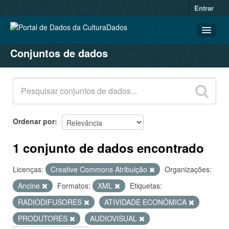
Entrar
Conjuntos de dados
CONJUNTOS DE DADOS
ORGANIZAÇÕES
GRUPOS
SOBRE
Ordenar por
1 conjunto de dados encontrado
Licenças:
Creative Commons Atribuição
Organizações:
Ancine
Formatos:
XML
Etiquetas:
RADIODIFUSORES
ATIVIDADE ECONÔMICA
PRODUTORES
AUDIOVISUAL