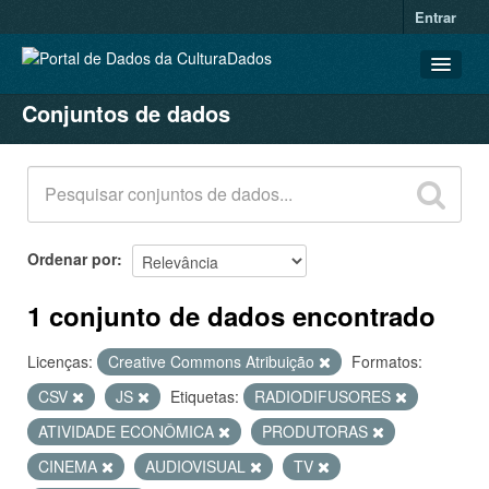
Entrar
Conjuntos de dados
CONJUNTOS DE DADOS
ORGANIZAÇÕES
GRUPOS
SOBRE
Ordenar por
1 conjunto de dados encontrado
Licenças:
Creative Commons Atribuição
Formatos:
CSV
JS
Etiquetas:
RADIODIFUSORES
ATIVIDADE ECONÔMICA
PRODUTORAS
CINEMA
AUDIOVISUAL
TV