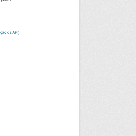
ção da API
).