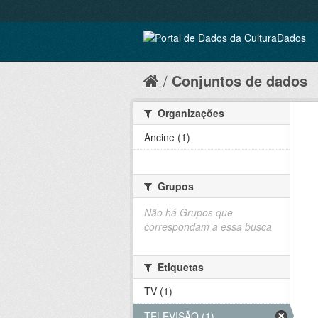
Conjuntos de dados
Organizações
Ancine (1)
Grupos
Não há Grupos que
correspondam a essa busca
Etiquetas
TV (1)
TELEVISÃO (1)