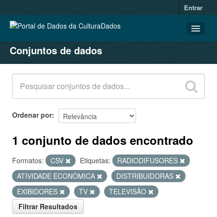
Entrar
Conjuntos de dados
CONJUNTOS DE DADOS
ORGANIZAÇÕES
GRUPOS
SOBRE
Ordenar por
1 conjunto de dados encontrado
Formatos:
CSV
Etiquetas:
RADIODIFUSORES
ATIVIDADE ECONÔMICA
DISTRIBUIDORAS
EXIBIDORES
TV
TELEVISÃO
Filtrar Resultados